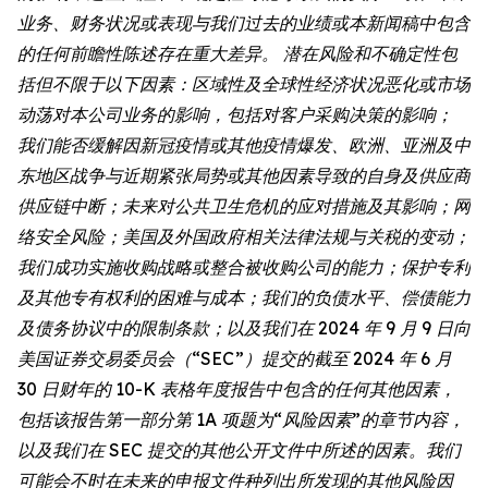
业务、财务状况或表现与我们过去的业绩或本新闻稿中包含
的任何前瞻性陈述存在重大差异。 潜在风险和不确定性包
括但不限于以下因素：区域性及全球性经济状况恶化或市场
动荡对本公司业务的影响，包括对客户采购决策的影响；
我们能否缓解因新冠疫情或其他疫情爆发、欧洲、亚洲及中
东地区战争与近期紧张局势或其他因素导致的自身及供应商
供应链中断；未来对公共卫生危机的应对措施及其影响；网
络安全风险；美国及外国政府相关法律法规与关税的变动；
我们成功实施收购战略或整合被收购公司的能力；保护专利
及其他专有权利的困难与成本；我们的负债水平、偿债能力
及债务协议中的限制条款；以及我们在 2024 年 9 月 9 日向
美国证券交易委员会（“SEC”）提交的截至 2024 年 6 月
30 日财年的 10-K 表格年度报告中包含的任何其他因素，
包括该报告第一部分第 1A 项题为“风险因素”的章节内容，
以及我们在 SEC 提交的其他公开文件中所述的因素。我们
可能会不时在未来的申报文件种列出所发现的其他风险因